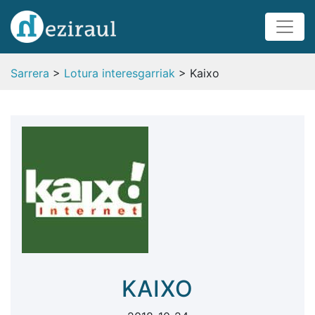
Sarrera
>
Lotura interesgarriak
> Kaixo
KAIXO