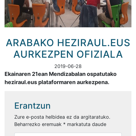
ARABAKO HEZIRAUL.EUS
AURKEZPEN OFIZIALA
2019-06-28
Ekainaren 21ean Mendizabalan ospatutako
heziraul.eus plataformaren aurkezpena.
Erantzun
Zure e-posta helbidea ez da argitaratuko.
Beharrezko eremuak
*
markatuta daude