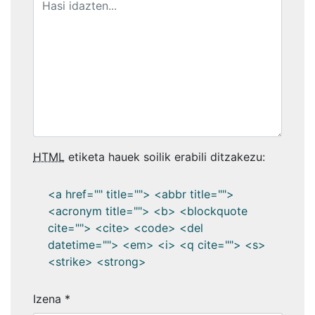
HTML
etiketa hauek soilik erabili ditzakezu:
<a href="" title=""> <abbr title="">
<acronym title=""> <b> <blockquote
cite=""> <cite> <code> <del
datetime=""> <em> <i> <q cite=""> <s>
<strike> <strong>
Izena
*