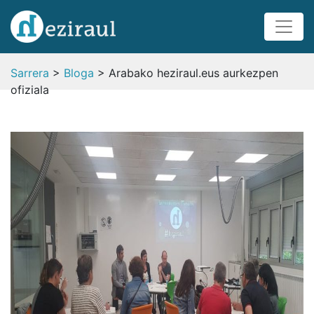
Sarrera
>
Bloga
> Arabako heziraul.eus aurkezpen
ofiziala