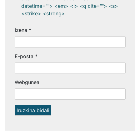
datetime=""> <em> <i> <q cite=""> <s>
<strike> <strong>
Izena
*
E-posta
*
Webgunea