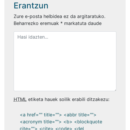
Erantzun
Zure e-posta helbidea ez da argitaratuko.
Beharrezko eremuak
*
markatuta daude
HTML
etiketa hauek soilik erabili ditzakezu:
<a href="" title=""> <abbr title="">
<acronym title=""> <b> <blockquote
cite=""> <cite> <code> <del