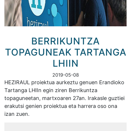
BERRIKUNTZA
TOPAGUNEAK TARTANGA
LHIIN
2019-05-08
HEZIRAUL proiektua aurkeztu genuen Erandioko
Tartanga LHIIn egin ziren Berrikuntza
topaguneetan, martxoaren 27an. Irakasle guztiei
erakutsi genien proiektua eta harrera oso ona
izan zuen.