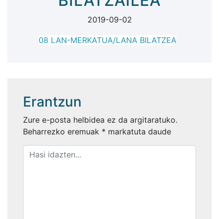
BILATZAILEA
2019-09-02
08 LAN-MERKATUA/LANA BILATZEA
Erantzun
Zure e-posta helbidea ez da argitaratuko.
Beharrezko eremuak
*
markatuta daude