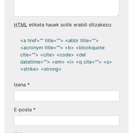
HTML
etiketa hauek soilik erabili ditzakezu:
<a href="" title=""> <abbr title="">
<acronym title=""> <b> <blockquote
cite=""> <cite> <code> <del
datetime=""> <em> <i> <q cite=""> <s>
<strike> <strong>
Izena
*
E-posta
*