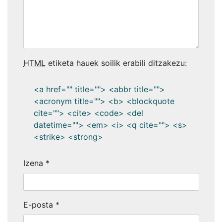
HTML
etiketa hauek soilik erabili ditzakezu:
<a href="" title=""> <abbr title="">
<acronym title=""> <b> <blockquote
cite=""> <cite> <code> <del
datetime=""> <em> <i> <q cite=""> <s>
<strike> <strong>
Izena
*
E-posta
*