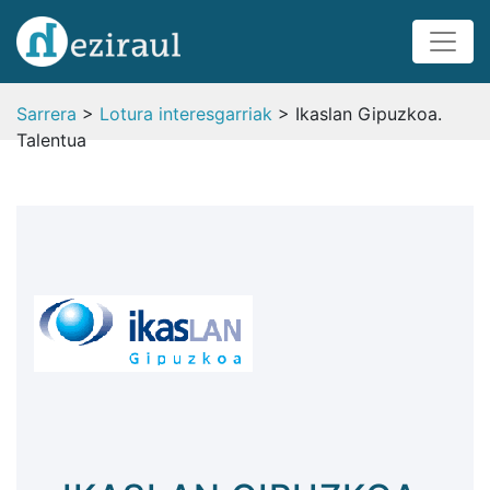
Sarrera
>
Lotura interesgarriak
> Ikaslan Gipuzkoa.
Talentua