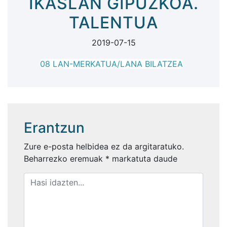
IKASLAN GIPUZKOA.
TALENTUA
2019-07-15
08 LAN-MERKATUA/LANA BILATZEA
Erantzun
Zure e-posta helbidea ez da argitaratuko.
Beharrezko eremuak
*
markatuta daude