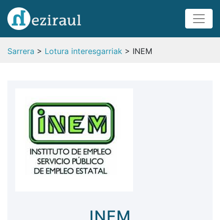
Sarrera
>
Lotura interesgarriak
> INEM
INEM