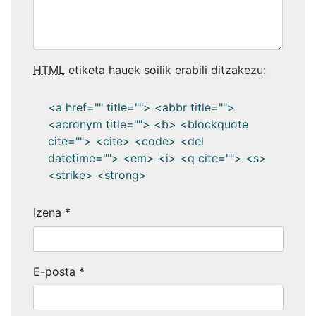
HTML
etiketa hauek soilik erabili ditzakezu:
<a href="" title=""> <abbr title="">
<acronym title=""> <b> <blockquote
cite=""> <cite> <code> <del
datetime=""> <em> <i> <q cite=""> <s>
<strike> <strong>
Izena
*
E-posta
*