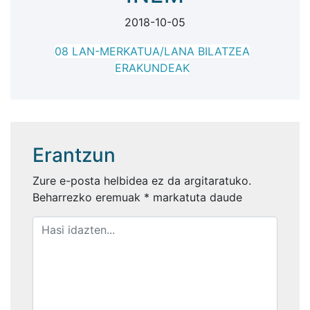
2018-10-05
08 LAN-MERKATUA/LANA BILATZEA
ERAKUNDEAK
Erantzun
Zure e-posta helbidea ez da argitaratuko.
Beharrezko eremuak
*
markatuta daude