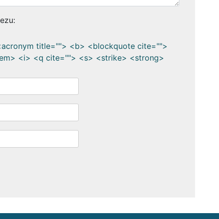
kezu:
> <acronym title=""> <b> <blockquote cite="">
em> <i> <q cite=""> <s> <strike> <strong>