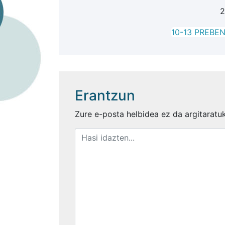
2
10-13 PREBE
Erantzun
Zure e-posta helbidea ez da argitaratu