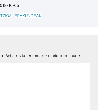
018-10-05
NTZIOA
ERAKUNDEAK
ko.
Beharrezko eremuak
*
markatuta daude