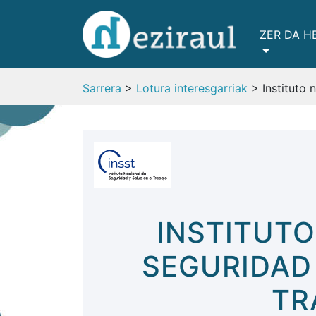
ZER DA H
Sarrera
>
Lotura interesgarriak
> Instituto 
INSTITUTO
SEGURIDAD 
TR