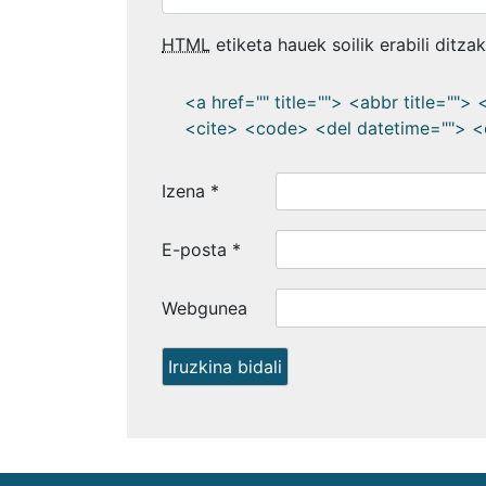
HTML
etiketa hauek soilik erabili ditza
<a href="" title=""> <abbr title=""
<cite> <code> <del datetime=""> <
Izena
*
E-posta
*
Webgunea