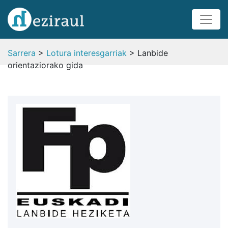
Sarrera
>
Lotura interesgarriak
> Lanbide
orientaziorako gida