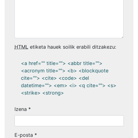
HTML
etiketa hauek soilik erabili ditzakezu:
<a href="" title=""> <abbr title="">
<acronym title=""> <b> <blockquote
cite=""> <cite> <code> <del
datetime=""> <em> <i> <q cite=""> <s>
<strike> <strong>
Izena
*
E-posta
*