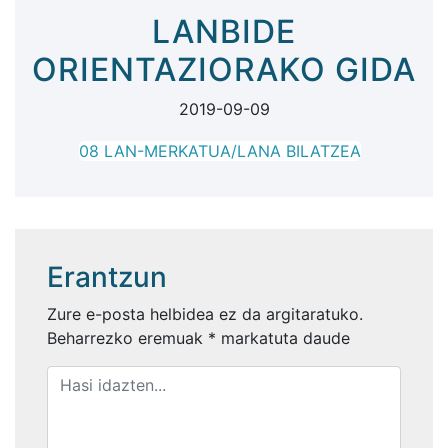
LANBIDE
ORIENTAZIORAKO GIDA
2019-09-09
08 LAN-MERKATUA/LANA BILATZEA
Erantzun
Zure e-posta helbidea ez da argitaratuko.
Beharrezko eremuak
*
markatuta daude