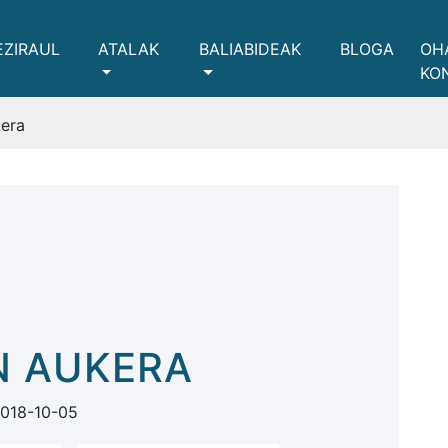
EZIRAUL
ATALAK
BALIABIDEAK
BLOGA
OH
KO
era
N AUKERA
018-10-05