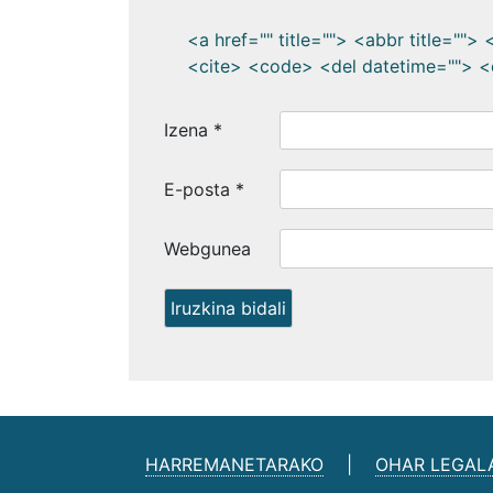
<a href="" title=""> <abbr title=""
<cite> <code> <del datetime=""> <
Izena
*
E-posta
*
Webgunea
HARREMANETARAKO
|
OHAR LEGAL