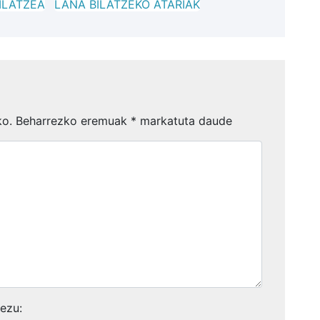
ILATZEA
LANA BILATZEKO ATARIAK
ko.
Beharrezko eremuak
*
markatuta daude
kezu: