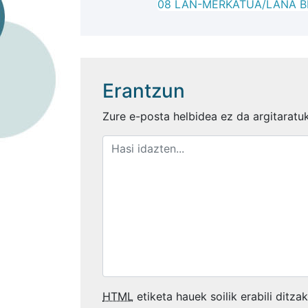
08 LAN-MERKATUA/LANA B
Erantzun
Zure e-posta helbidea ez da argitaratu
HTML
etiketa hauek soilik erabili ditza