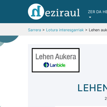
ZER DA H
Sarrera
>
Lotura interesgarriak
> Lehen auk
LEHE
2