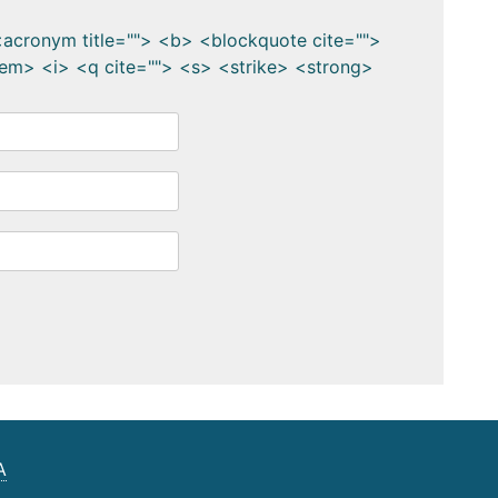
> <acronym title=""> <b> <blockquote cite="">
em> <i> <q cite=""> <s> <strike> <strong>
A