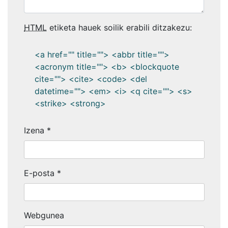
HTML
etiketa hauek soilik erabili ditzakezu:
<a href="" title=""> <abbr title="">
<acronym title=""> <b> <blockquote
cite=""> <cite> <code> <del
datetime=""> <em> <i> <q cite=""> <s>
<strike> <strong>
Izena
*
E-posta
*
Webgunea