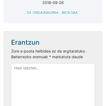
2018-09-28
04 ORDAINAGIRIA
BIDEOAK
Erantzun
Zure e-posta helbidea ez da argitaratuko.
Beharrezko eremuak
*
markatuta daude