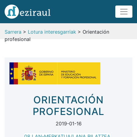
Sarrera
>
Lotura interesgarriak
> Orientación
profesional
ORIENTACIÓN
PROFESIONAL
2019-01-16
08 LAN-MERKATUA/LANA BILATZEA