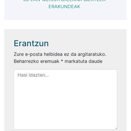
ERAKUNDEAK
Erantzun
Zure e-posta helbidea ez da argitaratuko.
Beharrezko eremuak
*
markatuta daude