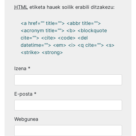
HTML
etiketa hauek soilik erabili ditzakezu:
<a href="" title=""> <abbr title="">
<acronym title=""> <b> <blockquote
cite=""> <cite> <code> <del
datetime=""> <em> <i> <q cite=""> <s>
<strike> <strong>
Izena
*
E-posta
*
Webgunea