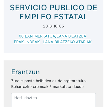
SERVICIO PUBLICO DE
EMPLEO ESTATAL
2018-10-05
08 LAN-MERKATUA/LANA BILATZEA
ERAKUNDEAK
LANA BILATZEKO ATARIAK
Erantzun
Zure e-posta helbidea ez da argitaratuko.
Beharrezko eremuak
*
markatuta daude