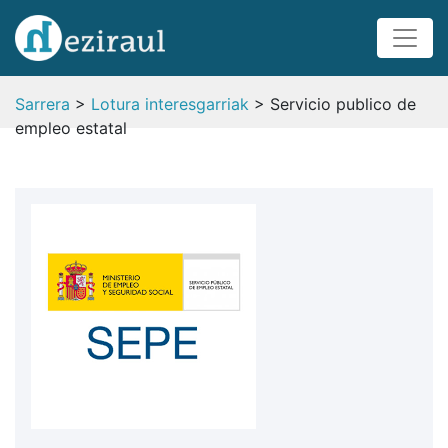
Sarrera
>
Lotura interesgarriak
> Servicio publico de
empleo estatal