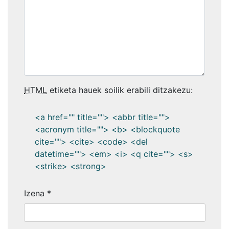
HTML
etiketa hauek soilik erabili ditzakezu:
<a href="" title=""> <abbr title="">
<acronym title=""> <b> <blockquote
cite=""> <cite> <code> <del
datetime=""> <em> <i> <q cite=""> <s>
<strike> <strong>
Izena
*