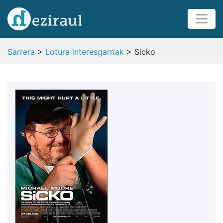
Sarrera
>
Lotura interesgarriak
> Sicko