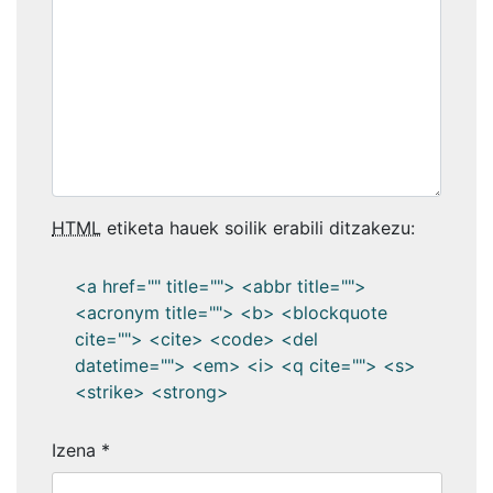
HTML
etiketa hauek soilik erabili ditzakezu:
<a href="" title=""> <abbr title="">
<acronym title=""> <b> <blockquote
cite=""> <cite> <code> <del
datetime=""> <em> <i> <q cite=""> <s>
<strike> <strong>
Izena
*