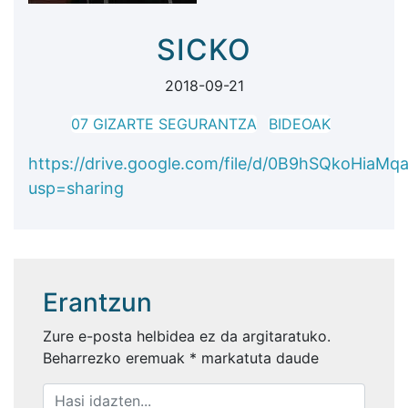
SICKO
2018-09-21
07 GIZARTE SEGURANTZA
BIDEOAK
https://drive.google.com/file/d/0B9hSQkoHiaM
usp=sharing
Erantzun
Zure e-posta helbidea ez da argitaratuko.
Beharrezko eremuak
*
markatuta daude