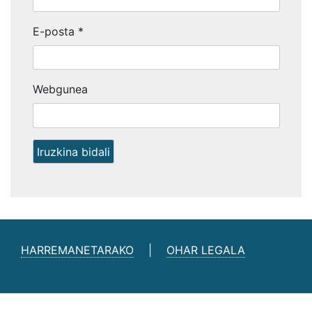
E-posta
*
Webgunea
HARREMANETARAKO
|
OHAR LEGALA