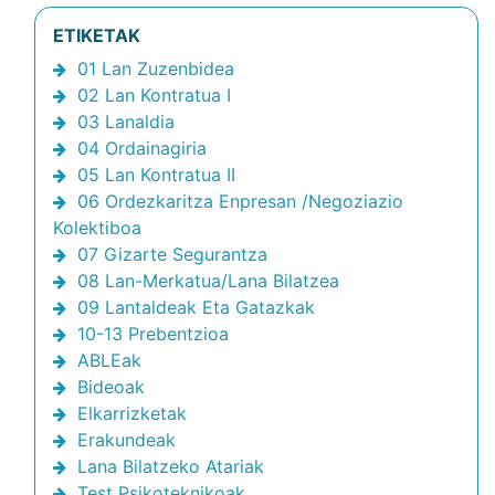
ETIKETAK
01 Lan Zuzenbidea
02 Lan Kontratua I
03 Lanaldia
04 Ordainagiria
05 Lan Kontratua II
06 Ordezkaritza Enpresan /Negoziazio
Kolektiboa
07 Gizarte Segurantza
08 Lan-Merkatua/Lana Bilatzea
09 Lantaldeak Eta Gatazkak
10-13 Prebentzioa
ABLEak
Bideoak
Elkarrizketak
Erakundeak
Lana Bilatzeko Atariak
Test Psikoteknikoak