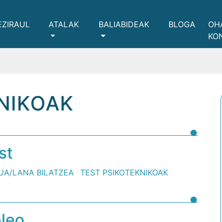
EZIRAUL
ATALAK
BALIABIDEAK
BLOGA
OH
KO
NIKOAK
st
UA/LANA BILATZEA
TEST PSIKOTEKNIKOAK
leo