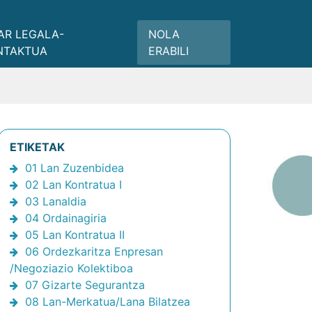
AR LEGALA-
NOLA
NTAKTUA
ERABILI
ETIKETAK
01 Lan Zuzenbidea
02 Lan Kontratua I
03 Lanaldia
04 Ordainagiria
05 Lan Kontratua II
06 Ordezkaritza Enpresan
/Negoziazio Kolektiboa
07 Gizarte Segurantza
08 Lan-Merkatua/Lana Bilatzea