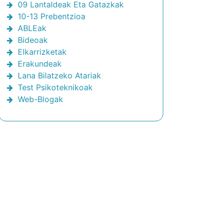
09 Lantaldeak Eta Gatazkak
10-13 Prebentzioa
ABLEak
Bideoak
Elkarrizketak
Erakundeak
Lana Bilatzeko Atariak
Test Psikoteknikoak
Web-Blogak