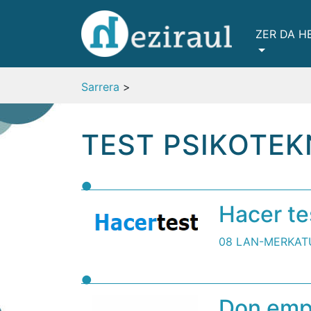
ZER DA H
Sarrera
>
TEST PSIKOTEK
Hacer te
08 LAN-MERKAT
Don emp