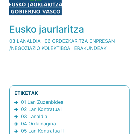
Eusko jaurlaritza
03 LANALDIA
06 ORDEZKARITZA ENPRESAN
/NEGOZIAZIO KOLEKTIBOA
ERAKUNDEAK
ETIKETAK
01 Lan Zuzenbidea
02 Lan Kontratua I
03 Lanaldia
04 Ordainagiria
05 Lan Kontratua II