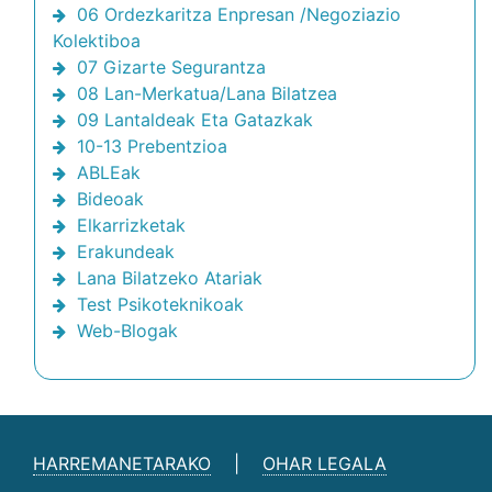
06 Ordezkaritza Enpresan /Negoziazio
Kolektiboa
07 Gizarte Segurantza
08 Lan-Merkatua/Lana Bilatzea
09 Lantaldeak Eta Gatazkak
10-13 Prebentzioa
ABLEak
Bideoak
Elkarrizketak
Erakundeak
Lana Bilatzeko Atariak
Test Psikoteknikoak
Web-Blogak
HARREMANETARAKO
|
OHAR LEGALA